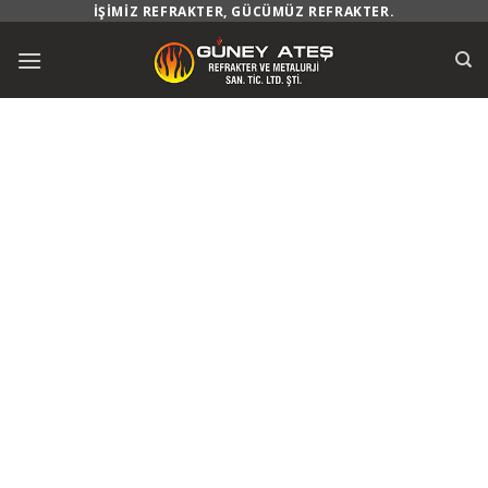
Skip
İŞIMIZ REFRAKTER, GÜCÜMÜZ REFRAKTER.
to
content